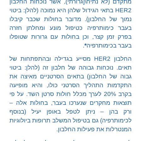
מתקדם (לא נתיח\[גרורתי), אשר נוכחות החלבון
HER2 בתאי הגידול שלהן היא נמוכה (להלן: ביטוי
נמוך של החלבון). מדובר בחולות שכבר קיבלו
בעבר כימותרפיה כטיפול מונע ומחלתן חזרה
בפרק זמן קצר, וכן בחולות עם גרורות שטופלו
בעבר בכימותרפיה
*
.
החלבון HER2 מסייע בגדילה ובהתפתחות של
תאים. נוכחות גבוהה של חלבון זה (להלן: ביטוי
גבוה של החלבון) בתאים הסרטניים מאיצה את
התקדמות התהליך הסרטני כולו, והיא מופיעה
בקרב 20% לערך מכלל חולות סרטן השד. על פי
תוצאות מחקרים שנערכו בעבר, בחולות אלה –
ורק בהן – ניתן לטפל באופן יעיל (בנוסף
לכימותרפיה) גם בטיפול המשלב תרופות ביולוגיות
המנטרלות את פעילות החלבון.